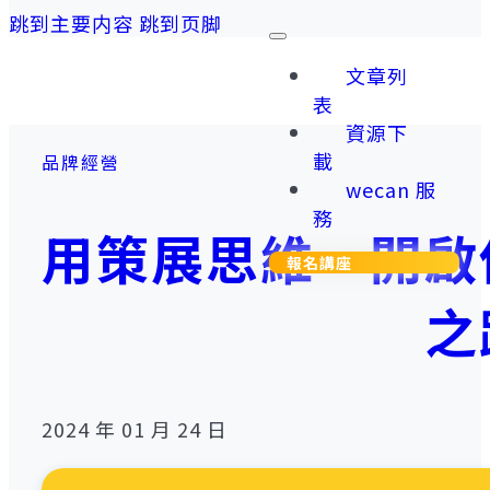
跳到主要内容
跳到页脚
文章列
表
資源下
載
品牌經營
wecan 服
務
用策展思維，開啟
報名講座
之
2024 年 01 月 24 日