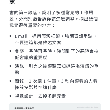
景
書的第三段落，說明了多種常見的工作場
景，分門別類告訴你該怎麼調整。摘出幾個
我覺得很重要的地方：
Email－運用簡潔框架，強調資訊重點，
不要通篇都是敘述文案
會議－準時再準時，時間到了的寒暄會拉
低會議的重要感
演說－引言之後讓聽眾知道這場演講的重
點
簡報－1 次講 1 件事，3 秒內讓看的人看
懂該投影片在講什麼
視覺設計－去掉多餘元素