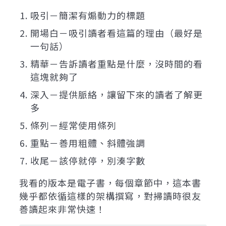
吸引－簡潔有煽動力的標題
開場白－吸引讀者看這篇的理由（最好是
一句話）
精華－告訴讀者重點是什麼，沒時間的看
這塊就夠了
深入－提供脈絡，讓留下來的讀者了解更
多
條列－經常使用條列
重點－善用粗體、斜體強調
收尾－該停就停，別湊字數
我看的版本是電子書，每個章節中，這本書
幾乎都依循這樣的架構撰寫，對掃讀時很友
善讀起來非常快速！